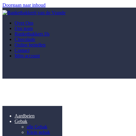
Doorgaan naar inhoud
Over Ons
Ons team
Banketbakkers IJs
Chocolade
Online bestellen
Contact
Mijn account
Aardbeien
Gebak
alle Gebak
Klein gebak