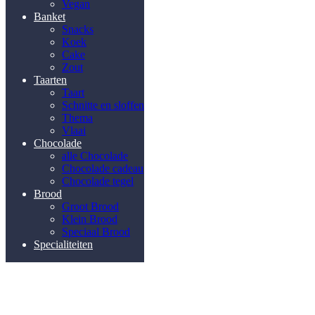
Vegan
Banket
Snacks
Koek
Cake
Zout
Taarten
Taart
Schnitte en sloffen
Thema
Vlaai
Chocolade
alle Chocolade
Chocolade cadeau
Chocolade tegel
Brood
Groot Brood
Klein Brood
Speciaal Brood
Specialiteiten