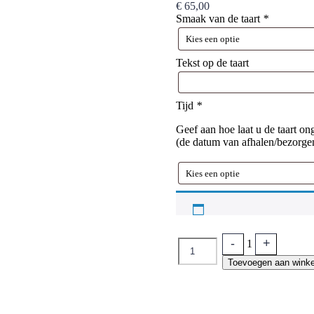
€
65,00
Smaak van de taart
*
Tekst op de taart
Tijd
*
Geef aan hoe laat u de taart on
(de datum van afhalen/bezorge
-
+
Quantity
1
Toevoegen aan wink