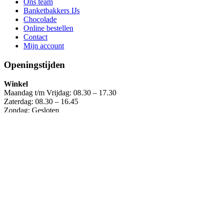
Ons team
Banketbakkers IJs
Chocolade
Online bestellen
Contact
Mijn account
Openingstijden
Winkel
Maandag t/m Vrijdag: 08.30 – 17.30
Zaterdag: 08.30 – 16.45
Zondag: Gesloten
IJssalon (Binnenhof)
Maandag t/m Zaterdag: 12.00 – 17.30
0
0
Jouw winkelwagen